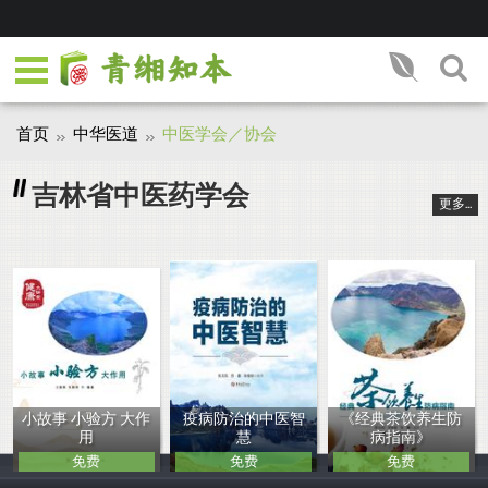
首页
中华医道
中医学会／协会
吉林省中医药学会
更多...
小故事 小验方 大作
疫病防治的中医智
《经典茶饮养生防
用
慧
病指南》
免费
免费
免费
王振国，朱桂祯
张文风、苏鑫、
张文风、朱桂祯