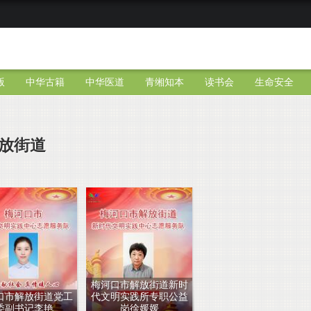
版
中华古籍
中华医道
青缃知本
读书会
生命安全
放街道
梅河口市解放街道新时
口市解放街道党工
代文明实践所专职公益
委副书记李艳
岗徐媛媛