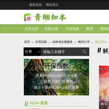
最新信息
网站简介
历史纪录
在线出版
文明实践
教育
商务
首页
文明实践
吉林省志愿服务
梅河口市
解放街道
解
环保指数
共累积 9,505,561 点击次数
已拯救 2,281.33 棵树
减少 106,462.28 kg 碳排放量
NEW-最新
梅河