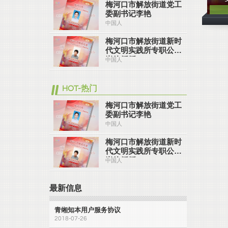
梅河口市解放街道党工
委副书记李艳
中国人
梅河口市解放街道新时
代文明实践所专职公益
岗徐媛媛
中国人
HOT-热门
梅河口市解放街道党工
委副书记李艳
中国人
梅河口市解放街道新时
代文明实践所专职公益
岗徐媛媛
中国人
最新信息
青缃知本用户服务协议
2018-07-26