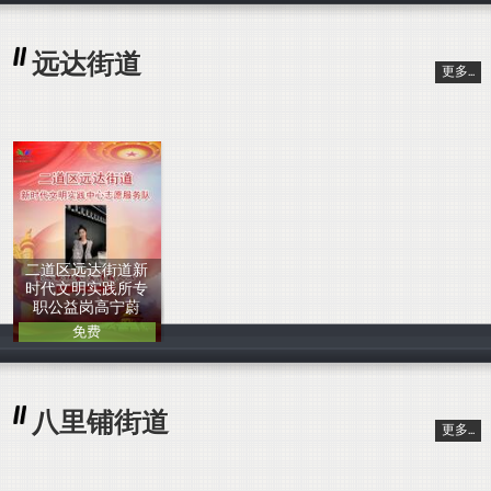
远达街道
更多...
二道区远达街道新
时代文明实践所专
职公益岗高宁蔚
免费
中国人
八里铺街道
更多...