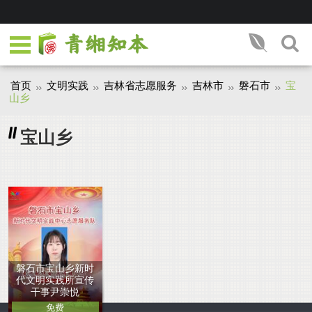
首页
文明实践
吉林省志愿服务
吉林市
磐石市
宝
山乡
宝山乡
磐石市宝山乡新时
代文明实践所宣传
干事尹崇悦
免费