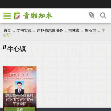
首页
文明实践
吉林省志愿服务
吉林市
磐石市
牛
心镇
牛心镇
磐石市牛心镇新时
代文明实践所宣传
干事李阳
免费