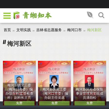
首页
文明实践
吉林省志愿服务
梅河口市
梅河新区
梅河新区
梅河新区党工委
（梅河口市委）编
梅河新区党工委
梅河新区社会保险
办综合科(监督检查
（梅河口市委）编
事业管理局党组成
科）副科长王亮
办副主任吴越
员满劲松
免费
免费
免费
中国人
中国人
中国人