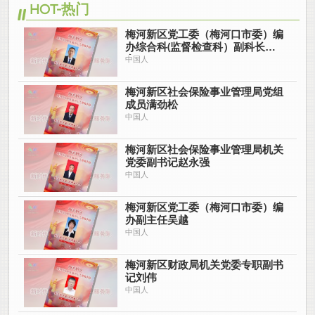
HOT-热门
梅河新区党工委（梅河口市委）编
办综合科(监督检查科）副科长王
亮
中国人
梅河新区社会保险事业管理局党组
成员满劲松
中国人
梅河新区社会保险事业管理局机关
党委副书记赵永强
中国人
梅河新区党工委（梅河口市委）编
办副主任吴越
中国人
梅河新区财政局机关党委专职副书
记刘伟
中国人