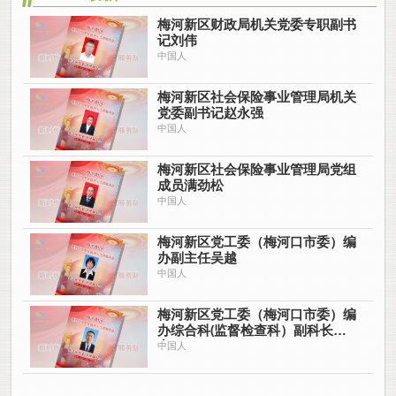
梅河新区财政局机关党委专职副书
记刘伟
中国人
梅河新区社会保险事业管理局机关
党委副书记赵永强
中国人
梅河新区社会保险事业管理局党组
成员满劲松
中国人
梅河新区党工委（梅河口市委）编
办副主任吴越
中国人
梅河新区党工委（梅河口市委）编
办综合科(监督检查科）副科长王
亮
中国人