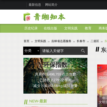
最新信息
网站简介
历史纪录
在线出版
文明实践
教育
商务
首页
文明实践
吉林省志愿服务
长春市
二道区
东
环保指数
共累积 9,496,755 点击次数
已拯救 2,279.22 棵树
减少 106,363.66 kg 碳排放量
二道
NEW-最新
文明