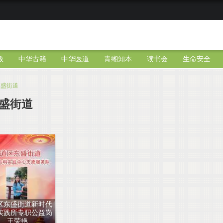
版
中华古籍
中华医道
青缃知本
读书会
生命安全
东盛街道
盛街道
区东盛街道新时代
实践所专职公益岗
王荣艳