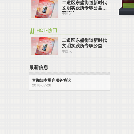
二道区东盛街道新时代
文明实践所专职公益岗
王荣艳
中国人
HOT-热门
二道区东盛街道新时代
文明实践所专职公益岗
王荣艳
中国人
最新信息
青缃知本用户服务协议
2018-07-26