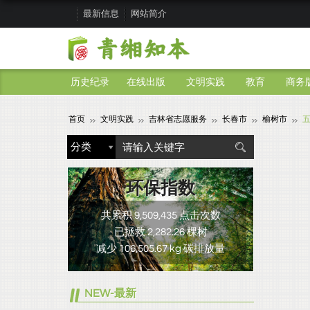
最新信息
网站简介
历史纪录
在线出版
文明实践
教育
商务
首页
文明实践
吉林省志愿服务
长春市
榆树市
环保指数
共累积 9,509,435 点击次数
已拯救 2,282.26 棵树
减少 106,505.67 kg 碳排放量
NEW-最新