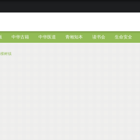
版
中华古籍
中华医道
青缃知本
读书会
生命安全
五棵树镇