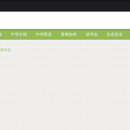
版
中华古籍
中华医道
青缃知本
读书会
生命安全
洮府街道