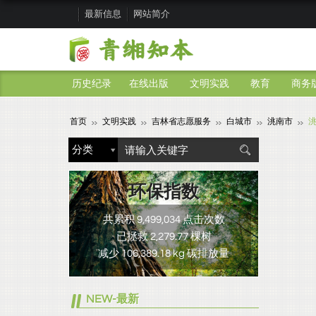
最新信息
网站简介
历史纪录
在线出版
文明实践
教育
商务
首页
文明实践
吉林省志愿服务
白城市
洮南市
环保指数
共累积 9,499,034 点击次数
已拯救 2,279.77 棵树
减少 106,389.18 kg 碳排放量
NEW-最新