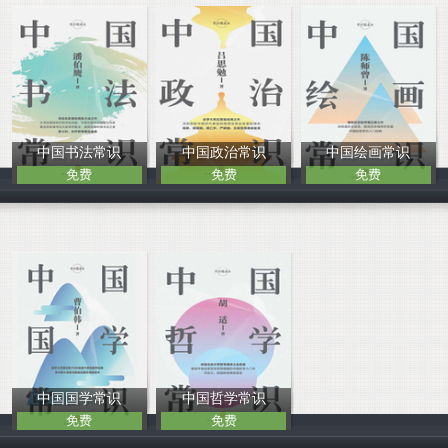
中国书法常识
中国政治常识
中国绘画常识
免费
免费
免费
中国人
中国人
中国人
中国国学常识
中国哲学常识
免费
免费
中国人
中国人