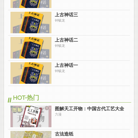
上古神话三
钟毓龙
上古神话二
钟毓龙
上古神话一
钟毓龙
HOT-热门
图解天工开物：中国古代工艺大全
力漫
古法造纸