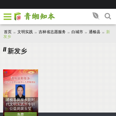
首页
文明实践
吉林省志愿服务
白城市
通榆县
新
发乡
新发乡
通榆县新发乡新时
代文明实践所专职
公益岗裴玉玺
免费