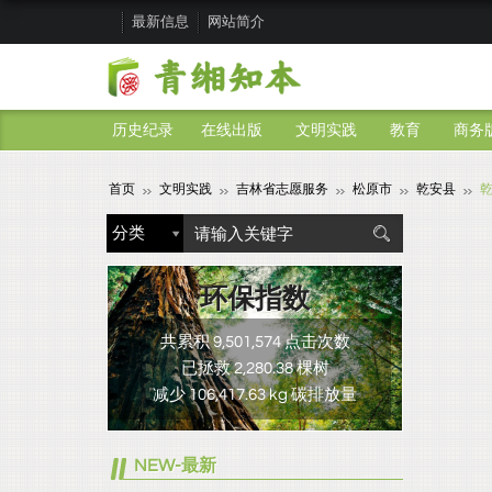
最新信息
网站简介
历史纪录
在线出版
文明实践
教育
商务
首页
文明实践
吉林省志愿服务
松原市
乾安县
环保指数
共累积 9,501,574 点击次数
已拯救 2,280.38 棵树
减少 106,417.63 kg 碳排放量
NEW-最新