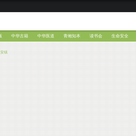
版
中华古籍
中华医道
青缃知本
读书会
生命安全
乾安镇