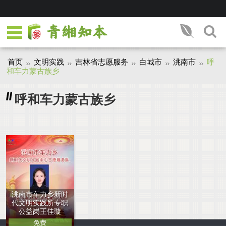
首页
文明实践
吉林省志愿服务
白城市
洮南市
呼
和车力蒙古族乡
呼和车力蒙古族乡
洮南市车力乡新时
代文明实践所专职
公益岗王佳璇
免费