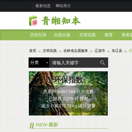
最新信息
网站简介
历史纪录
在线出版
文明实践
教育
商务
首页
文明实践
吉林省志愿服务
辽源市
东辽县
环保指数
共累积 9,497,564 点击次数
已拯救 2,279.41 棵树
减少 106,372.72 kg 碳排放量
NEW-最新