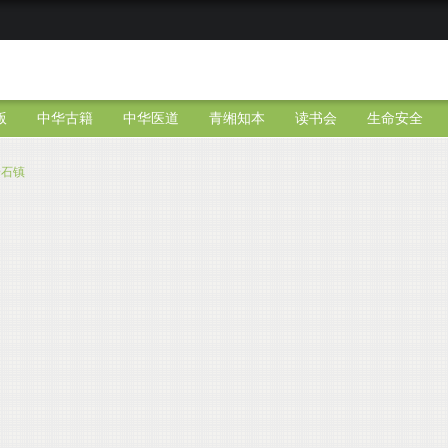
版
中华古籍
中华医道
青缃知本
读书会
生命安全
安石镇