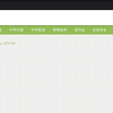
版
中华古籍
中华医道
青缃知本
读书会
生命安全
湾湾川村