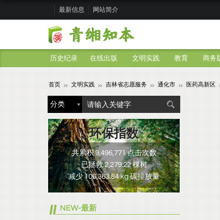
最新信息
网站简介
历史纪录
在线出版
文明实践
教育
商务
首页
文明实践
吉林省志愿服务
通化市
医药高新区
环保指数
共累积 9,496,771 点击次数
已拯救 2,279.22 棵树
减少 106,363.84 kg 碳排放量
NEW-最新