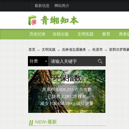
最新信息
网站简介
历史纪录
在线出版
文明实践
教育
商务
首页
文明实践
吉林省志愿服务
松原市
前郭尔罗斯
环保指数
共累积 9,505,231 点击次数
已拯救 2,281.25 棵树
减少 106,458.59 kg 碳排放量
NEW-最新