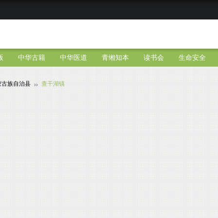
版
中华古籍
中华医道
青缃知本
读书会
生命安全
蒙古族自治县
查干湖镇