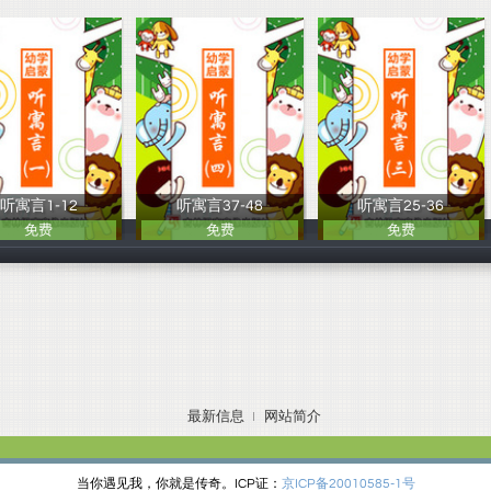
听寓言1-12
听寓言37-48
听寓言25-36
免费
免费
免费
银声社
银声社
银声社
最新信息
网站简介
当你遇见我，你就是传奇。
ICP证：
京ICP备20010585-1号