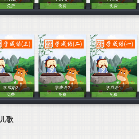
免费
免费
免费
银声社
银声社
银声社
学成语3
学成语2
学成语1
免费
免费
免费
银声社
银声社
银声社
儿歌