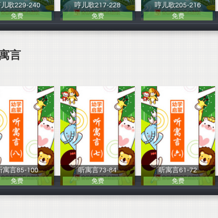
儿歌229-240
哼儿歌217-228
哼儿歌205-216
免费
免费
免费
银声社
银声社
银声社
寓言
听寓言85-100
听寓言73-84
听寓言61-72
免费
免费
免费
银声社
银声社
银声社