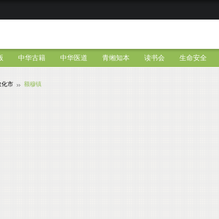
版
中华古籍
中华医道
青缃知本
读书会
生命安全
敦化市
额穆镇