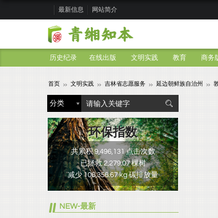
最新信息
网站简介
历史纪录
在线出版
文明实践
教育
商务
首页
文明实践
吉林省志愿服务
延边朝鲜族自治州
环保指数
共累积 9,496,131 点击次数
已拯救 2,279.07 棵树
减少 106,356.67 kg 碳排放量
NEW-最新