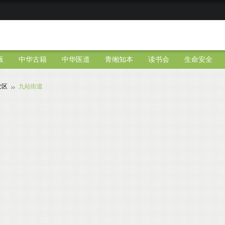
版
中华古籍
中华医道
青缃知本
读书会
生命安全
发区
九站街道