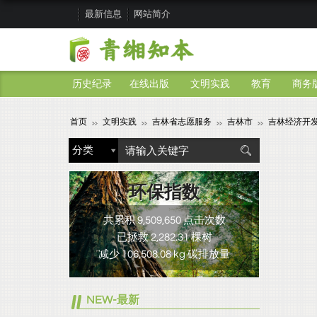
最新信息
网站简介
历史纪录
在线出版
文明实践
教育
商务
首页
文明实践
吉林省志愿服务
吉林市
吉林经济开
环保指数
共累积 9,509,650 点击次数
已拯救 2,282.31 棵树
减少 106,508.08 kg 碳排放量
NEW-最新