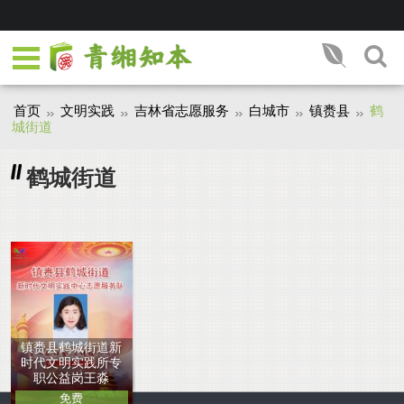
首页
文明实践
吉林省志愿服务
白城市
镇赉县
鹤
城街道
鹤城街道
镇赉县鹤城街道新
时代文明实践所专
职公益岗王淼
免费