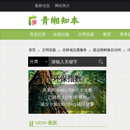
最新信息
网站简介
历史纪录
在线出版
文明实践
教育
商务
首页
文明实践
吉林省志愿服务
延边朝鲜族自治州
环保指数
共累积 9,493,756 点击次数
已拯救 2,278.50 棵树
减少 106,330.07 kg 碳排放量
NEW-最新