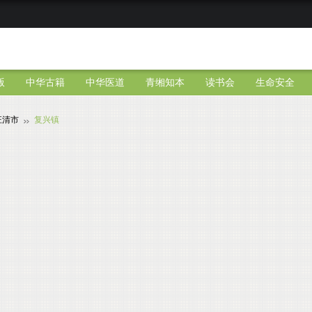
版
中华古籍
中华医道
青缃知本
读书会
生命安全
汪清市
复兴镇