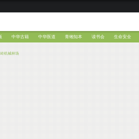
版
中华古籍
中华医道
青缃知本
读书会
生命安全
东岭机械林场