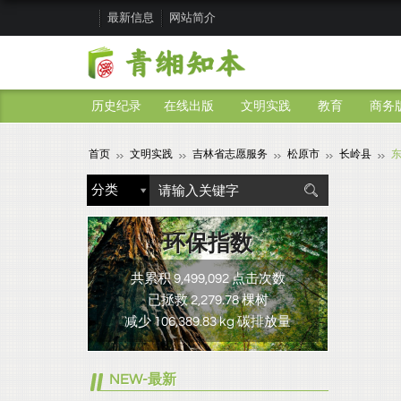
最新信息
网站简介
历史纪录
在线出版
文明实践
教育
商务
首页
文明实践
吉林省志愿服务
松原市
长岭县
环保指数
共累积 9,499,092 点击次数
已拯救 2,279.78 棵树
减少 106,389.83 kg 碳排放量
NEW-最新