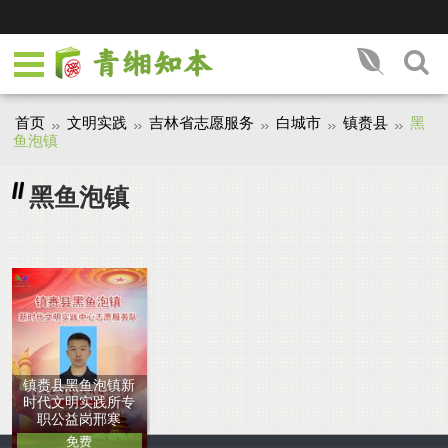
首页
文明实践
吉林省志愿服务
白城市
镇赉县
黑
鱼泡镇
黑鱼泡镇
镇赉县黑鱼泡镇新
时代文明实践所专
职公益岗邢寒
免费