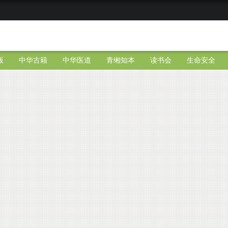
版
中华古籍
中华医道
青缃知本
读书会
生命安全