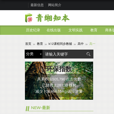
最新信息
网站简介
历史纪录
在线出版
文明实践
教育
商务
首页
教育
k12课程同步教辅
高中
高一
环保指数
共累积 9,505,790 点击次数
已拯救 2,281.39 棵树
减少 106,464.85 kg 碳排放量
NEW-最新