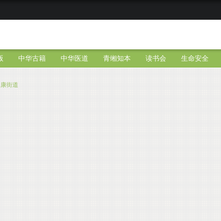
版
中华古籍
中华医道
青缃知本
读书会
生命安全
永康街道