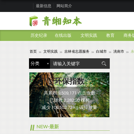
最新信息
网站简介
历史纪录
在线出版
文明实践
教育
商务
首页
文明实践
吉林省志愿服务
白城市
洮南市
环保指数
共累积 9,509,171 点击次数
已拯救 2,282.20 棵树
减少 106,502.72 kg 碳排放量
NEW-最新